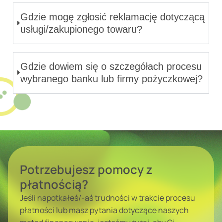
Gdzie mogę zgłosić reklamację dotyczącą
usługi/zakupionego towaru?
Gdzie dowiem się o szczegółach procesu
wybranego banku lub firmy pożyczkowej?
Potrzebujesz pomocy z
płatnością?
Jeśli napotkałeś/-aś trudności w trakcie procesu
płatności lub masz pytania dotyczące naszych