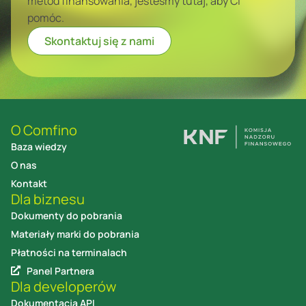
metod finansowania, jesteśmy tutaj, aby Ci
pomóc.
Skontaktuj się z nami
O Comfino
Baza wiedzy
O nas
Kontakt
Dla biznesu
Dokumenty do pobrania
Materiały marki do pobrania
Płatności na terminalach
Panel Partnera
Dla developerów
Dokumentacja API