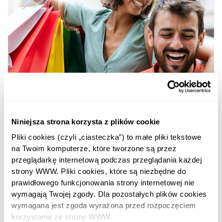
Niniejsza strona korzysta z plików cookie
Pliki cookies (czyli „ciasteczka”) to małe pliki tekstowe 
na Twoim komputerze, które tworzone są przez 
przeglądarkę internetową podczas przeglądania każdej 
strony WWW. Pliki cookies, które są niezbędne do 
prawidłowego funkcjonowania strony internetowej nie 
wymagają Twojej zgody. Dla pozostałych plików cookies 
wymagana jest zgoda wyrażona przed rozpoczęciem 
Różnorodne formy finansowania w
korzystania ze strony WWW.