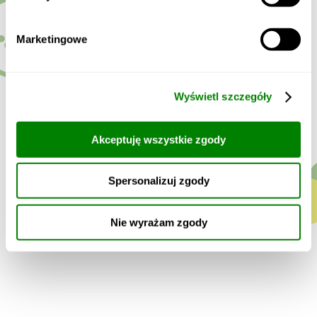
Marketingowe
Adres siedziby
Comperia.pl S.A.
ul.Konstruktorska 13
Wyświetl szczegóły
(Konstruktorska Business Center – wejście C)
02-673 Warszawa
Akceptuję wszystkie zgody
Dane kontaktowe
Spersonalizuj zgody
E-mail:
pomoc@comfino.pl
Nie wyrażam zgody