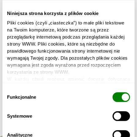
Wiadomość
Niniejsza strona korzysta z plików cookie
Pliki cookies (czyli „ciasteczka”) to małe pliki tekstowe 
na Twoim komputerze, które tworzone są przez 
przeglądarkę internetową podczas przeglądania każdej 
strony WWW. Pliki cookies, które są niezbędne do 
Zapoznałem się i akceptuję postanowienia
prawidłowego funkcjonowania strony internetowej nie 
wymagają Twojej zgody. Dla pozostałych plików cookies 
Regulaminu.
wymagana jest zgoda wyrażona przed rozpoczęciem 
Zapoznaj się z
regulaminem.
korzystania ze strony WWW.
Administratorem danych osobowych jest Comperia.pl S.A.
W każdej chwili możesz zmienić decyzję dotyczącą 
Zapoznaj się z pełną informacją o przetwarzaniu
formy korzystania z plików cookies. Więcej: 
Polityka 
Wybór
danych osobowych.
prywatności
.
Funkcjonalne
zgody
Wyślij
Systemowe
Analityczne