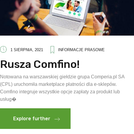
1 SIERPNIA, 2021
INFORMACJE PRASOWE
Rusza Comfino!
Notowana na warszawskiej giełdzie grupa Comperia.pl SA
(CPL) uruchomiła marketplace płatności dla e-sklepów.
Comfino integruje wszystkie opcje zapłaty za produkt lub
usług�
Explore further