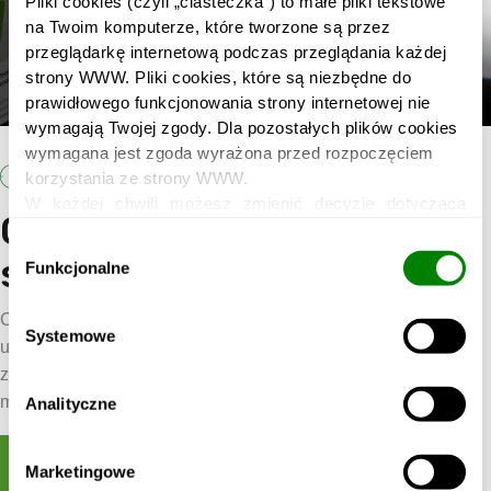
Pliki cookies (czyli „ciasteczka”) to małe pliki tekstowe 
na Twoim komputerze, które tworzone są przez 
przeglądarkę internetową podczas przeglądania każdej 
strony WWW. Pliki cookies, które są niezbędne do 
prawidłowego funkcjonowania strony internetowej nie 
wymagają Twojej zgody. Dla pozostałych plików cookies 
wymagana jest zgoda wyrażona przed rozpoczęciem 
korzystania ze strony WWW.
13 KWIETNIA, 2022
INFORMACJE PRASOWE
W każdej chwili możesz zmienić decyzję dotyczącą 
Comfino dostępne dla
formy korzystania z plików cookies. Więcej: 
Polityka 
Wybór
prywatności
.
sklepów CStore
Funkcjonalne
zgody
CStore SA i Comperia.pl SA ogłaszają współpracę i
Systemowe
udostępniają klientom e-sklepów nowe opcje finansowania
zakupów od marketplace’u płatniczego Comfino. Od teraz
możliw
Analityczne
Marketingowe
Explore further