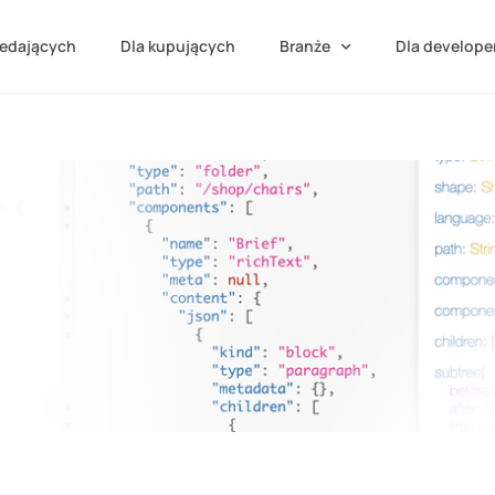
zedających
Dla kupujących
Branże
Dla develop