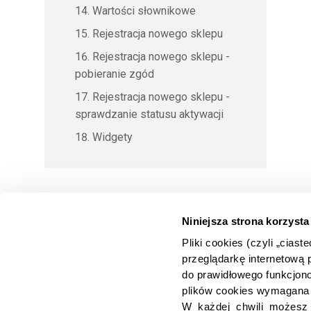
Wartości słownikowe
Rejestracja nowego sklepu
Rejestracja nowego sklepu -
pobieranie zgód
Rejestracja nowego sklepu -
sprawdzanie statusu aktywacji
Widgety
Niniejsza strona korzysta
Pliki cookies (czyli „cias
przeglądarkę internetową 
O Comfino
Dla biznesu
Dla dev
do prawidłowego funkcjono
Baza wiedzy
Dokumenty do pobrania
Dokumentac
plików cookies wymagana 
O nas
Materiały marki do pobrania
Moduły skl