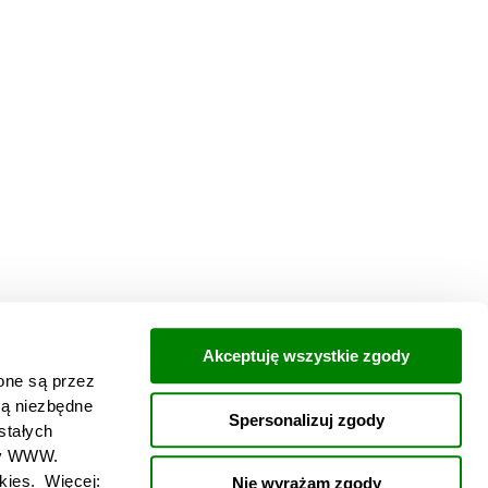
Akceptuję wszystkie zgody
one są przez 
ą niezbędne 
Spersonalizuj zgody
tałych 
ny WWW.
W każdej chwili możesz zmienić decyzję dotyczącą formy korzystania z plików cookies. Więcej: 
Nie wyrażam zgody