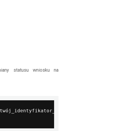
iany statusu wniosku na
twój_identyfikator_zamówienia}/withdraw-cash'