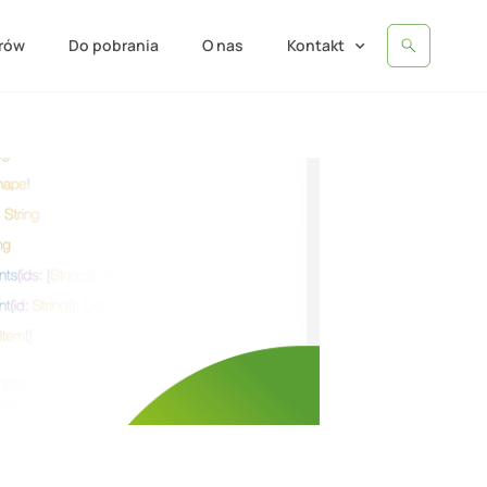
erów
Do pobrania
O nas
Kontakt