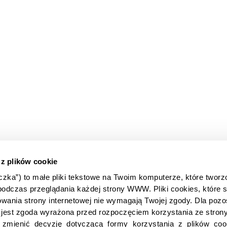
 z plików cookie
teczka”) to małe pliki tekstowe na Twoim komputerze, które tworz
podczas przeglądania każdej strony WWW. Pliki cookies, które s
eloperów
Dokumentacja prawna
wania strony internetowej nie wymagają Twojej zgody. Dla pozos
ja API
Regulamin
jest zgoda wyrażona przed rozpoczęciem korzystania ze stro
epowe
Polityka prywatności